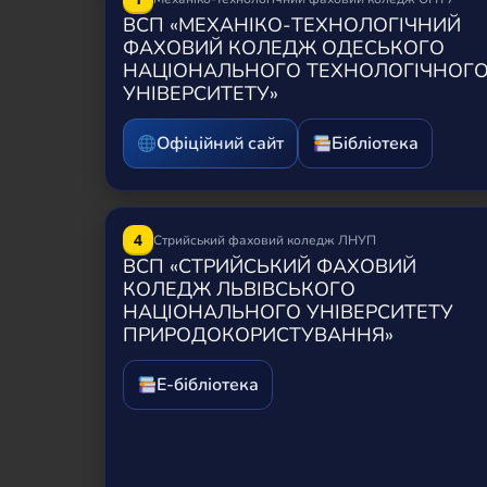
закладу
ВСП «МЕХАНІКО-ТЕХНОЛОГІЧНИЙ
ФАХОВИЙ КОЛЕДЖ ОДЕСЬКОГО
НАЦІОНАЛЬНОГО ТЕХНОЛОГІЧНОГ
УНІВЕРСИТЕТУ»
Офіційний сайт
Бібліотека
4
Стрийський фаховий коледж ЛНУП
ВСП «СТРИЙСЬКИЙ ФАХОВИЙ
КОЛЕДЖ ЛЬВІВСЬКОГО
НАЦІОНАЛЬНОГО УНІВЕРСИТЕТУ
ПРИРОДОКОРИСТУВАННЯ»
Е-бібліотека