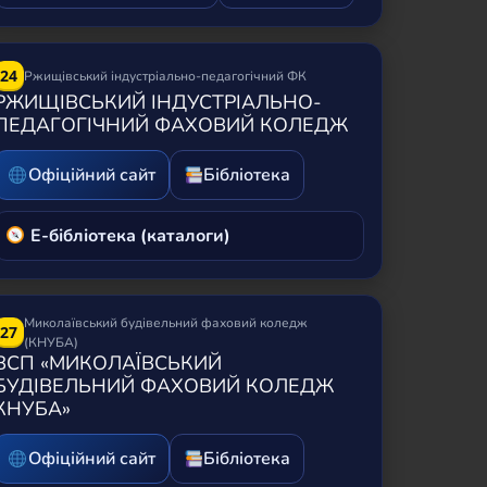
24
Ржищівський індустріально-педагогічний ФК
РЖИЩІВСЬКИЙ ІНДУСТРІАЛЬНО-
ПЕДАГОГІЧНИЙ ФАХОВИЙ КОЛЕДЖ
Офіційний сайт
Бібліотека
Е-бібліотека (каталоги)
Миколаївський будівельний фаховий коледж
27
(КНУБА)
ВСП «МИКОЛАЇВСЬКИЙ
БУДІВЕЛЬНИЙ ФАХОВИЙ КОЛЕДЖ
КНУБА»
Офіційний сайт
Бібліотека