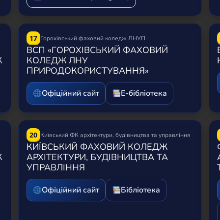
17
Горохівський фаховий коледж ЛНУП
ВСП «ГОРОХІВСЬКИЙ ФАХОВИЙ
Ж
КОЛЕДЖ ЛНУ
ПРИРОДОКОРИСТУВАННЯ»
Офіційний сайт
Е-бібліотека
20
Київський ФК архітектури, будівництва та управління
КИЇВСЬКИЙ ФАХОВИЙ КОЛЕДЖ
Ж
АРХІТЕКТУРИ, БУДІВНИЦТВА ТА
УПРАВЛІННЯ
Офіційний сайт
Бібліотека