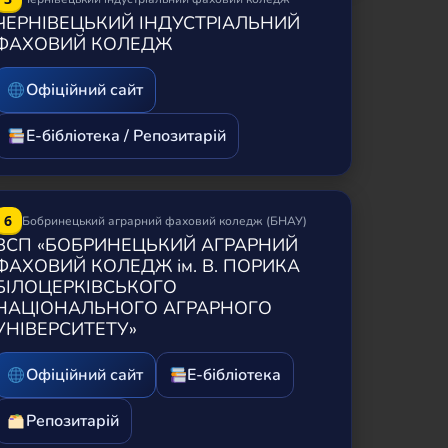
ЧЕРНІВЕЦЬКИЙ ІНДУСТРІАЛЬНИЙ
ФАХОВИЙ КОЛЕДЖ
Офіційний сайт
Е-бібліотека / Репозитарій
6
Бобринецький аграрний фаховий коледж (БНАУ)
ВСП «БОБРИНЕЦЬКИЙ АГРАРНИЙ
ФАХОВИЙ КОЛЕДЖ ім. В. ПОРИКА
БІЛОЦЕРКІВСЬКОГО
НАЦІОНАЛЬНОГО АГРАРНОГО
УНІВЕРСИТЕТУ»
Офіційний сайт
Е-бібліотека
Репозитарій