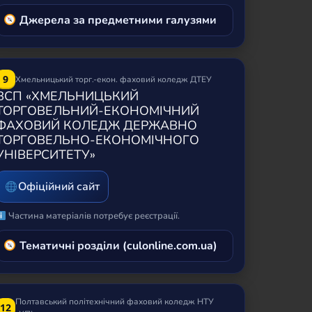
Джерела за предметними галузями
9
Хмельницький торг.-екон. фаховий коледж ДТЕУ
ВСП «ХМЕЛЬНИЦЬКИЙ
ТОРГОВЕЛЬНИЙ-ЕКОНОМІЧНИЙ
ФАХОВИЙ КОЛЕДЖ ДЕРЖАВНО
ТОРГОВЕЛЬНО-ЕКОНОМІЧНОГО
УНІВЕРСИТЕТУ»
Офіційний сайт
Частина матеріалів потребує реєстрації.
Тематичні розділи (culonline.com.ua)
Полтавський політехнічний фаховий коледж НТУ
12