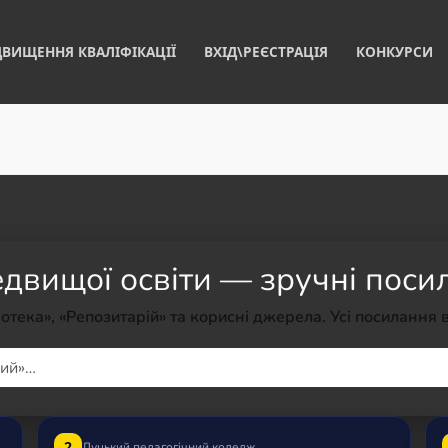
ДВИЩЕННЯ КВАЛІФІКАЦІЇ
ВХІД\РЕЄСТРАЦІЯ
КОНКУРСИ
двищої освіти — зручні поси
іотека», «Репозитарій» та корисні джерела. Усі посилання 
2
Луцький педагогічний коледж