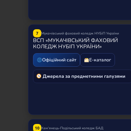
7
Мукачівський фаховий коледж НУБіП України
ВСП «МУКАЧІВСЬКИЙ ФАХОВИЙ
КОЛЕДЖ НУБІП УКРАЇНИ»
Офіційний сайт
Е-каталог
Джерела за предметними галузями
10
Кам’янець-Подільський коледж БАД