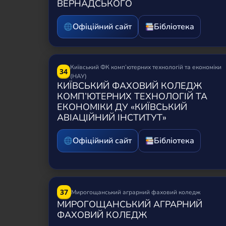
ВЕРНАДСЬКОГО
Офіційний сайт
Бібліотека
Київський ФК комп’ютерних технологій та економіки
34
(НАУ)
КИЇВСЬКИЙ ФАХОВИЙ КОЛЕДЖ
КОМП’ЮТЕРНИХ ТЕХНОЛОГІЙ ТА
ЕКОНОМІКИ ДУ «КИЇВСЬКИЙ
АВІАЦІЙНИЙ ІНСТИТУТ»
Офіційний сайт
Бібліотека
37
Мирогощанський аграрний фаховий коледж
МИРОГОЩАНСЬКИЙ АГРАРНИЙ
ФАХОВИЙ КОЛЕДЖ