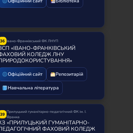
Офіційний сайт
Бібліотека
36
Івано-Франківський ФК ЛНУП
ВСП «ІВАНО-ФРАНКІВСЬКИЙ
ФАХОВИЙ КОЛЕДЖ ЛНУ
ПРИРОДОКОРИСТУВАННЯ»
Офіційний сайт
Репозитарій
Навчальна література
Прилуцький гуманітарно-педагогічний ФК ім. І.
39
Франка
КЗ «ПРИЛУЦЬКИЙ ГУМАНІТАРНО-
ПЕДАГОГІЧНИЙ ФАХОВИЙ КОЛЕДЖ