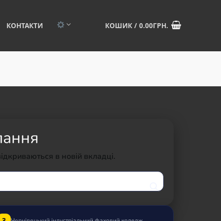
КОНТАКТИ
КОШИК
/
0.00
ГРН.
лання
відкриваються в новій вкладці.
3
Чернівецький індустріальний фаховий коледж