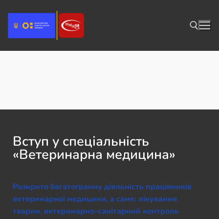
НВФ ветмед ВСТУП У
СПЕЦІАЛЬНІСТЬ “ВЕТЕРИНАРНА
МЕДИЦИНА”
Вступ у спеціальність
«Ветеринарна медицина»
Розкрито багатогранну діяльність працівників
ветеринарної медицини, а саме: лікування
тварин, ветеринарно-санітарний контроль