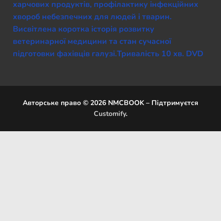
харчових продуктів, профілактику інфекційних
хвороб небезпечних для людей і тварин.
Висвітлена коротка історія розвитку
ветеринарної медицини та стан сучасної
підготовки фахівців галузі.Тривалість 10 хв. DVD
Авторське право © 2026 NMCBOOK – Підтримуєтся
Customify
.