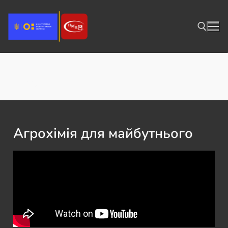
НВФ агрономія Агрохімія для
майбутнього
Агрохімія для майбутнього