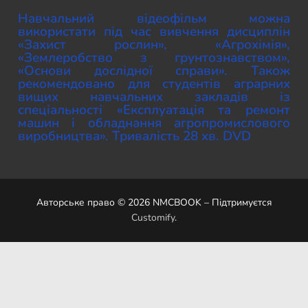
Навчальний відеофільм можна
використати під час вивчення дисциплін
«Захист рослин», «Агрохімія»,
«Землеробство з грунтознавством»,
«Основи дослідної справи». Також
рекомендовано для студентів аграрних
вищих навчальних закладів із
спеціальності «Експлуатація та ремонт
машин і обладнання агропромислового
виробництва». Тривалість 28 хв. DVD
Авторське право © 2026 NMCBOOK – Підтримуєтся
Customify
.