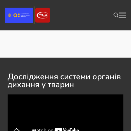
НВФ ветмед Дослідження системи
органів дихання у тварин
Дослідження системи органів
дихання у тварин