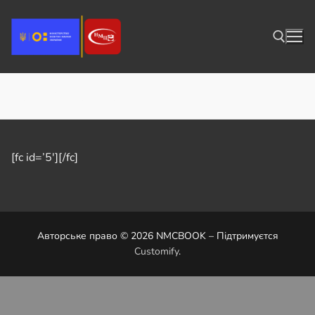
Перейти
до
вмісту
Заявка на участь у конкурсі
Пошук:
[fc id=’5′][/fc]
Авторське право © 2026 NMCBOOK – Підтримуєтся
Customify
.