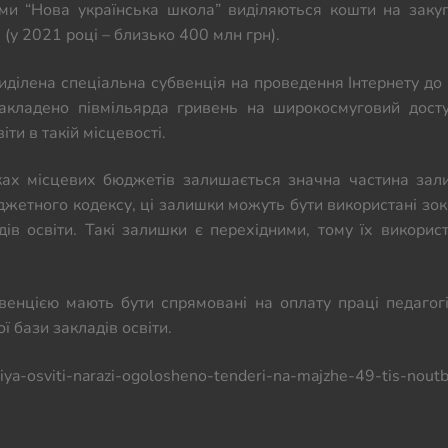
ми “Нова українська школа” виділяються кошти на заку
(у 2021 році – близько 400 млн грн).
иділена спеціальна субвенція на проведення Інтернету до 
кладено півмільярда гривень на широкосмуговий дост
іти в такій місцевості.
ках місцевих бюджетів залишається значна частина зал
Бюджетного кодексу, ці залишки можуть бути використані зо
ів освіти. Такі залишки є перехідними, тому їх викорис
венцією мають бути спрямовані на оплату праці педагог
ї бази закладів освіти.
iya-osviti-narazi-ogolosheno-tenderi-na-majzhe-49-tis-noutb