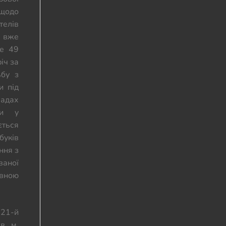
щодо
телів
 вже
же 49
іч за
ьбу з
и під
ладах
ти у
ється
буків
ння з
ваної
овною
21-й
 в м.