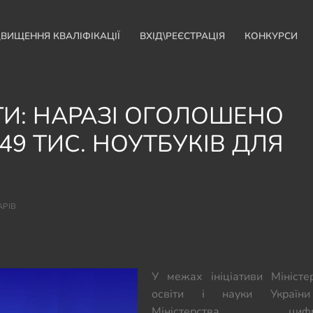
ДВИЩЕННЯ КВАЛІФІКАЦІЇ
ВХІД\РЕЄСТРАЦІЯ
КОНКУРСИ
ТИ: НАРАЗІ ОГОЛОШЕНО
9 ТИС. НОУТБУКІВ ДЛЯ
АРІВ
У межах ініціативи Міністе
освіти і науки Україн
Міністерства цифро