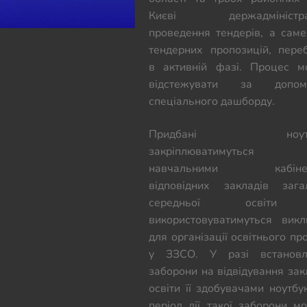
Києві держадміністра
проведення тендерів, а саме
тендерних пропозицій, пере
в активній фазі. Процес 
відстежувати за допом
спеціального дашборду.
Придбані ноутб
закріплюватимуться
навчальними кабіне
відповідних закладів зага
середньої освіти
використовуватимуться вик
для організації освітнього пр
у ЗЗСО. У разі встановл
заборони на відвідування зак
освіти її здобувачами ноутбу
період дії такої заборони м