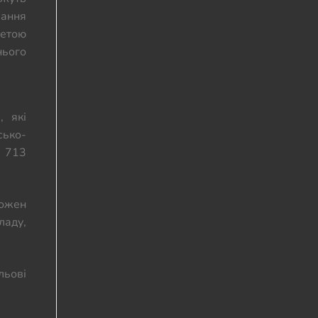
ання
метою
нього
, які
сько-
1 713
кожен
ладу,
льові