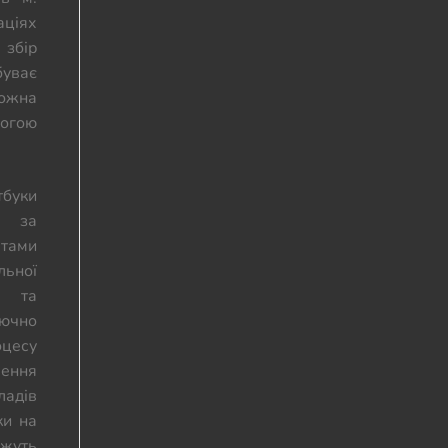
ціях
 збір
буває
можна
огою
уки
 за
тами
льної
 та
лючно
оцесу
ення
ладів
ки на
ожуть