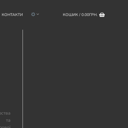
КОНТАКТИ
КОШИК
/
0.00
ГРН.
рства
и та
вої