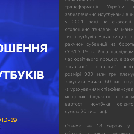
трансформації України 
забезпечення ноутбуками вчи
у 2021 році на сьогодні
оголошено тендери на май
тис. ноутбуків. Загалом цьогор
рахунок субвенції на борот
COVID-19 та його наслідкам
час освітнього процесу в зак
загальної середньої осві
розмірі 980 млн грн плану
закупити майже 60 тис. ноут
(з урахуванням співфінансува
місцевих бюджетів і очіку
вартості ноутбука орієнт
сумою 20 тис. грн).
Станом на 18 серпня у 
області та трьох районних