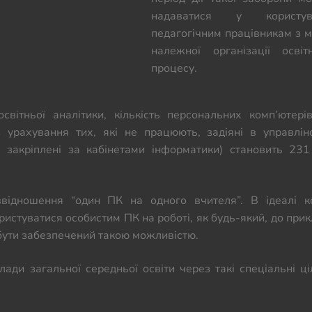
надаватися у користув
педагогічним працівникам з 
належної організації освіт
процесу.
світньої аналітики, кількість персональних комп’ютерів
 урахування тих, які не працюють, задіяні в управлін
кі закріплені за кабінетами інформатики) становить 23
ввідношення “один ПК на одного вчителя”. В ідеалі 
истуватися особистим ПК на роботі, як будь-який, до прик
 бути забезпечений такою можливістю.
ди загальної середньої освіти через такі спеціальні ці