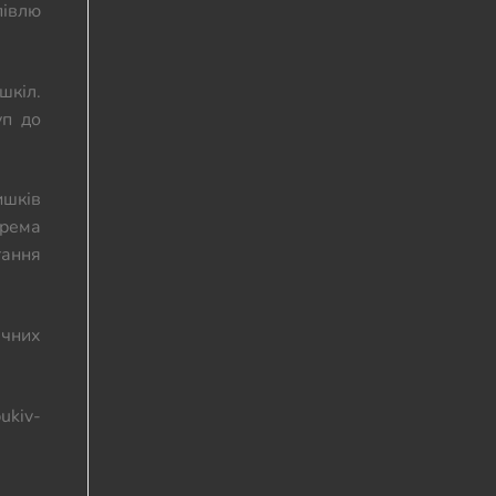
півлю
шкіл.
уп до
ишків
крема
тання
ічних
ukiv-