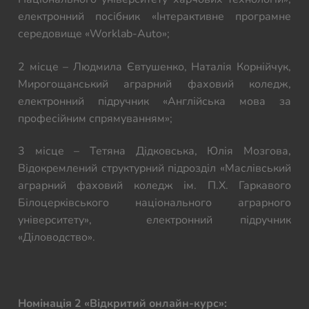
електронний посібник «Інтерактивне програмне
середовище «Worklab-Auto»;
2 місце – Людмила Євтушенко, Наталія Корнійчук,
Мирогощанський аграрний фаховий коледж,
електронний підручник «Англійська мова за
професійним спрямуванням»;
3 місце – Тетяна Дідковська, Юлія Мозгова,
Відокремлений структурний підрозділ «Маслівський
аграрний фаховий коледж ім. П.Х. Гаркавого
Білоцерківського національного аграрного
університету», електронний підручник
«Діловодство».
Номінація 2 «Відкритий онлайн-курс»: