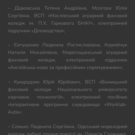
– Дідковська Тетяна Андріївна, Мозгова Юлія
Сергіївна. ВСП «Маслівський аграрний фаховий
коледж ім. П.Х. Гаркавого БНАУ», електронний
підручник «Діловодство»;
– Євтушенко Людмила Ростиславівна, Корнійчук
Наталія Михайлівна, Мирогощанський аграрний
фаховий коледж, електронний підручник
«Англійська мова за професійним спрямуванням»;
– Кукурудзяк Юрій Юрійович, ВСП «Вінницький
фаховий коледж Національного університету
харчових технологій», електронний посібник
«Інтерактивне програмне середовище «Worklab-
Auto»;
– Сонько Людмила Сергіївна, Одеський морехідний
коледж рибної промисловості ім. Олексія Соляника,