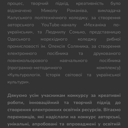
процес, творчий підхід, креативність було
відзначено Миколу Романіва, викладача
Калуського політехнічного коледжу, за створення
авторського YouTube-каналу «Механіка по-
українськи», та Людмилу Сонько, представницю
Одеського морехідного коледжу рибної
промисловості ім. Олексія Соляника, за створення
електронного посібника та друкованого
повнокольорового навчального посібника
(програмно-методичного комплексу)
«Культурологія. Історія світової та української
культури».
Дякуємо усім учасникам конкурсу за креативні
роботи, інноваційний та творчий підхід до
створення електронних освітніх ресурсів. Вітаємо
переможців, які надіслали на конкурс авторські,
унікальні, апробовані та впроваджені у освітній