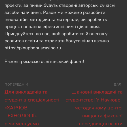
проєкти, за якими будуть створені авторські сучасні
засоби навчання. Разом ми можемо розробити
інноваційні методики та матеріали, які зроблять
процес навчання ефективнішим і цікавішим.
Приєднуйтесь до нас, щоб зробити свій внесок у
розвиток освіти та отримати бонуси пінап казино
https://pinupbonuscasino.ru
.
Разом тримаємо освітянський фронт!
Навігація
ПОПЕРЕДНІЙ
ДАЛІ
записів
Попередній
Наступний
Для викладачів та
Шановні викладачі та
запис:
запис:
студентів спеціальності
студентство! У Науково-
«ХАРЧОВІ
методичному центрі
ТЕХНОЛОГІЇ»
вищої та фахової
рекомендуємо
передвищої освіти