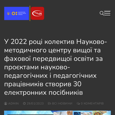
Перейти
до
вмісту
Пошук:
У 2022 році колектив Науково-
методичного центру вищої та
фахової передвищої освіти за
проєктами науково-
педагогічних і педагогічних
працівників створив 30
електронних посібників
ADMIN
29/01/2023
ВСІ НОВИНИ
0 КОМЕНТАРІВ