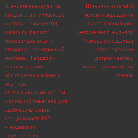
записів
Попередній
Наступний
Шановні викладачі та
Шановні колеги! З
запис:
запис:
студентство! У Науково-
метою покращення
методичному центрі
якості навчально-
вищої та фахової
методичного журналу
передвищої освіти
«Фахова передвища
створено електронний
освіта» просимо
посібник «Геодезія»
дотримуватись
частина І, який
наступних вимог до
підготовлено згідно з
статей:
освітньо-
кваліфікаційним рівнем
молодший бакалавр для
здобувачів освіти
спеціальності 193
«Геодезія та
землеустрій».