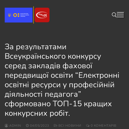
Перейти
до
вмісту
Пошук:
За результатами
Всеукраїнського конкурсу
серед закладів фахової
передвищої освіти “Електронні
освітні ресурси у професійній
діяльності педагога”
сформовано ТОП-15 кращих
конкурсних робіт.
ADMIN
04/05/2023
ВСІ НОВИНИ
0 КОМЕНТАРІВ