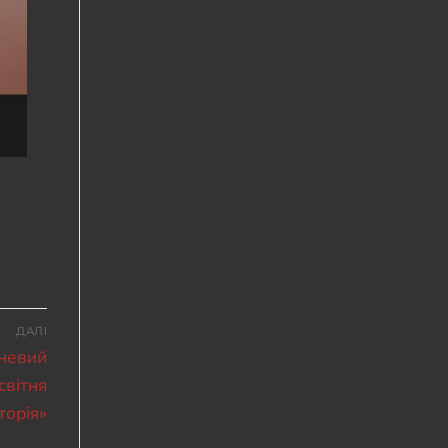
ДАЛІ
зневий
світня
торія»