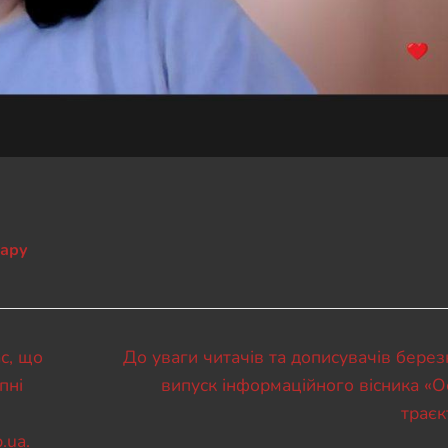
нару
Наступний
с, що
До уваги читачів та дописувачів бере
запис:
пні
випуск інформаційного вісника «О
траєк
.ua.