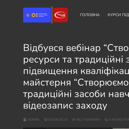
Перейти
до
ГОЛОВНА
КУРСИ ПІ
вмісту
Відбувся вебінар “Ство
ресурси та традиційні
підвищення кваліфікац
майстерня “Створюємо 
традиційні засоби нав
відеозапис заходу
ADMIN
03/04/2024
ВСІ НОВИНИ
0 КОМЕНТА