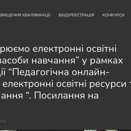
ДВИЩЕННЯ КВАЛІФІКАЦІЇ
ВХІД\РЕЄСТРАЦІЯ
КОНКУРСИ
рюємо електронні освітні
 засоби навчання” у рамках
ії “Педагогічна онлайн-
електронні освітні ресурси 
чання “. Посилання на
РІВ