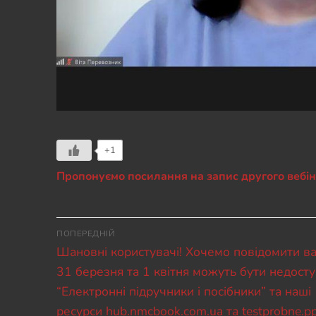
+1
Пропонуємо посилання на запис другого вебі
Навігація
ПОПЕРЕДНІЙ
Попередній
записів
Шановні користувачі! Хочемо повідомити ва
запис:
31 березня та 1 квітня можуть бути недосту
“Електронні підручники і посібники” та наші
ресурси hub.nmcbook.com.ua та testprobne.pp