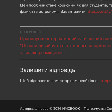
Цей посібник стане корисним як для студентів, т
фізики та астрономії. Завантажити
https://cutt.l
Навігація
ПОПЕРЕДНІЙ
Попередній
записів
Пропонуємо інтерактивний навчальний посі
запис:
“Основи дизайну та естетичного оформлен
закладів розміщення”
Залишити відповідь
Щоб відправити коментар вам необхідно
автори
Авторське право © 2026 NMCBOOK – Підтримуєтся
Cus