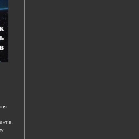
ння
ентів,
у,