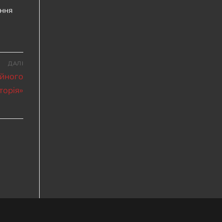
ення
ДАЛІ
йного
торія»