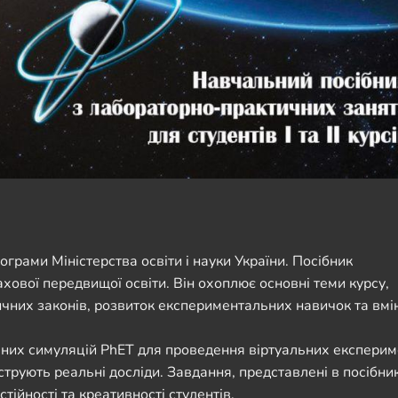
грами Міністерства освіти і науки України. Посібник
фахової передвищої освіти. Він охоплює основні теми курсу,
чних законів, розвиток експериментальних навичок та вмі
вних симуляцій PhET для проведення віртуальних експерим
струють реальні досліди. Завдання, представлені в посібник
ійності та креативності студентів.