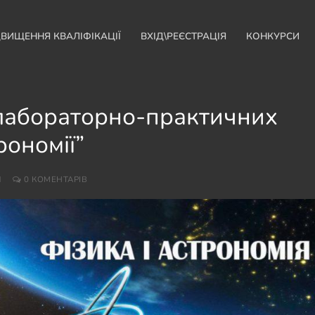
ДВИЩЕННЯ КВАЛІФІКАЦІЇ
ВХІД\РЕЄСТРАЦІЯ
КОНКУРСИ
лабораторно-практичних
рономії”
И
0 КОМЕНТАРІВ