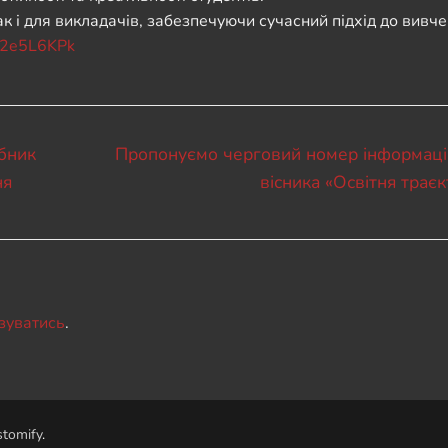
ак і для викладачів, забезпечуючи сучасний підхід до вивч
y/2e5L6KPk
Наступний
бник
Пропонуємо черговий номер інформаці
запис:
ня
вісника «Освітня траєк
зуватись
.
tomify
.