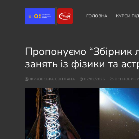
Перейти
до
ГОЛОВНА
КУРСИ ПІ
вмісту
Пропонуємо “Збірник 
занять із фізики та аст
ЖУКОВСЬКА СВІТЛАНА
07/02/2025
ВСІ НОВИН