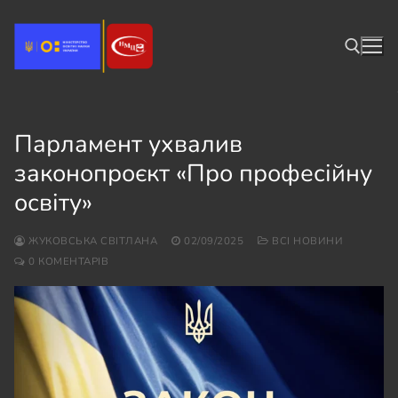
Перейти
до
вмісту
Пошук:
Парламент ухвалив
законопроєкт «Про професійну
освіту»
ЖУКОВСЬКА СВІТЛАНА
02/09/2025
ВСІ НОВИНИ
0 КОМЕНТАРІВ