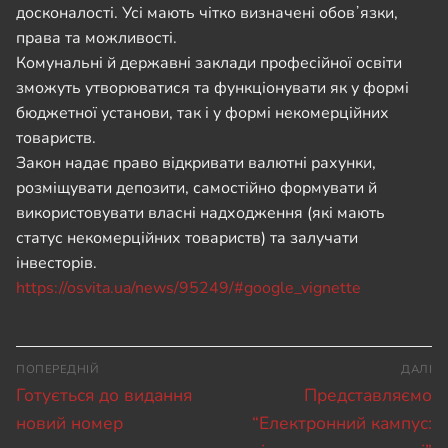
досконалості. Усі мають чітко визначені обовʼязки,
права та можливості.
Комунальні й державні заклади професійної освіти
зможуть утворюватися та функціонувати як у формі
бюджетної установи, так і у формі некомерційних
товариств.
Закон надає право відкривати валютні рахунки,
розміщувати депозити, самостійно формувати й
використовувати власні надходження (які мають
статус некомерційних товариств) та залучати
інвесторів.
https://osvita.ua/news/95249/#google_vignette
Навігація
ПОПЕРЕДНІЙ
ДАЛІ
записів
Попередній
Наступний
Готується до видання
Представляємо
запис:
запис:
новий номер
“Електронний кампус: