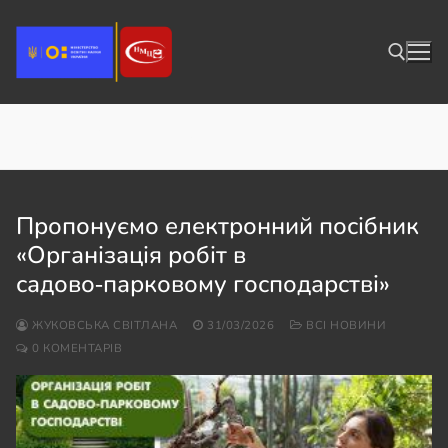
Перейти
до
вмісту
День:
31.03.2026
Пошук:
Пропонуємо електронний посібник
«Організація робіт в
садово‑парковому господарстві»
ЖУКОВСЬКА СВІТЛАНА
31/03/2026
ВСІ НОВИНИ
0 КОМЕНТАРІВ