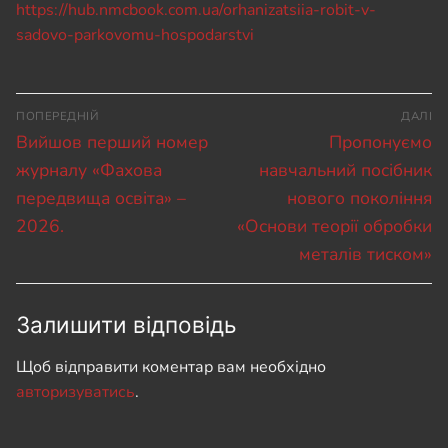
https://hub.nmcbook.com.ua/orhanizatsiia-robit-v-
sadovo-parkovomu-hospodarstvi
Навігація
ПОПЕРЕДНІЙ
ДАЛІ
записів
Попередній
Наступний
Вийшов перший номер
Пропонуємо
запис:
запис:
журналу «Фахова
навчальний посібник
передвища освіта» –
нового покоління
2026.
«Основи теорії обробки
металів тиском»
Залишити відповідь
Щоб відправити коментар вам необхідно
авторизуватись
.