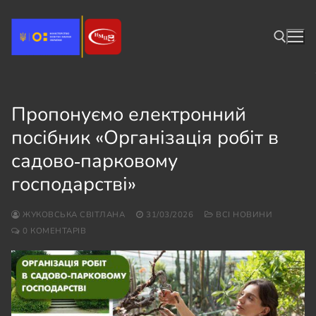
Перейти
до
вмісту
Пошук:
Пропонуємо електронний
посібник «Організація робіт в
садово‑парковому
господарстві»
ЖУКОВСЬКА СВІТЛАНА
31/03/2026
ВСІ НОВИНИ
0 КОМЕНТАРІВ