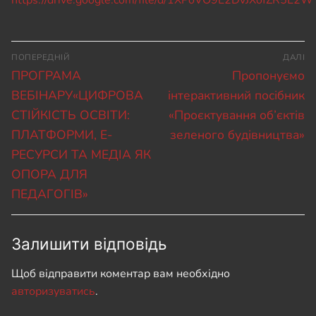
Навігація
ПОПЕРЕДНІЙ
ДАЛІ
записів
Попередній
Наступний
ПРОГРАМА
Пропонуємо
запис:
запис:
ВЕБІНАРУ«ЦИФРОВА
інтерактивний посібник
СТІЙКІСТЬ ОСВІТИ:
«Проєктування об’єктів
ПЛАТФОРМИ, Е-
зеленого будівництва»
РЕСУРСИ ТА МЕДІА ЯК
ОПОРА ДЛЯ
ПЕДАГОГІВ»
Залишити відповідь
Щоб відправити коментар вам необхідно
авторизуватись
.