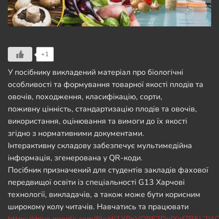
+1
У посібнику викладений матеріал про біологічні
особливості та формування товарної якості плодів та
овочів, походження, класифікацію, сорти,
поживну цінність, стандартизацію плодів та овочів,
використання, оцінювання та вимоги до їх якості
згідно з нормативними документами.
Інтерактивну складову забезпечує мультимедійна
інформація, згенерована у QR-коди.
Посібник призначений для студентів закладів фахової
передвищої освіти із спеціальності G13 Харчові
технології, викладачів, а також може бути корисним
широкому колу читачів. Навчатись та працювати
https://drive.google.com/file/d/1XPoVO9E2DvJXofZR5L