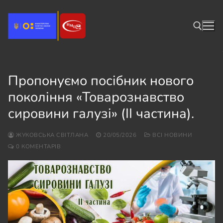
Перейти
до
вмісту
Пошук:
Пропонуємо посібник нового
покоління «Товарознавство
сировини галузі» (ІІ частина).
ЖУКОВСЬКА СВІТЛАНА
20/05/2026
ВСІ НОВИНИ
0 КОМЕНТАРІВ