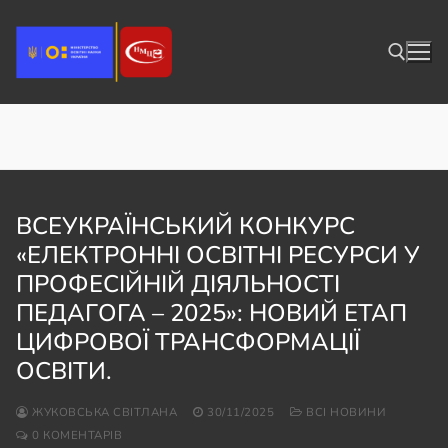
Перейти
до
вмісту
Категорія:
Конкурс
Пошук:
ВСЕУКРАЇНСЬКИЙ КОНКУРС
«ЕЛЕКТРОННІ ОСВІТНІ РЕСУРСИ У
ПРОФЕСІЙНІЙ ДІЯЛЬНОСТІ
ПЕДАГОГА – 2025»: НОВИЙ ЕТАП
ЦИФРОВОЇ ТРАНСФОРМАЦІЇ
ОСВІТИ.
ЖУКОВСЬКА СВІТЛАНА
30/11/2025
ВСІ НОВИНИ
0 КОМЕНТАРІВ