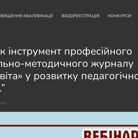
ДВИЩЕННЯ КВАЛІФІКАЦІЇ
ВХІД\РЕЄСТРАЦІЯ
КОНКУРСИ
як інструмент професійного
ально-методичного журналу
іта» у розвитку педагогічно
.”
РІВ