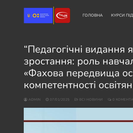
Перейти
до
ГОЛОВНА
КУРСИ ПІ
вмісту
“Педагогічні видання 
зростання: роль навч
«Фахова передвища осв
компетентності освітян
ADMIN
07/01/2025
ВСІ НОВИНИ
0 КОМЕНТА