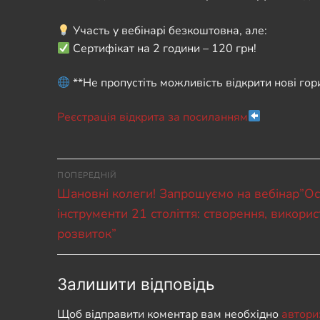
Участь у вебінарі безкоштовна, але:
Сертифікат на 2 години – 120 грн!
**Не пропустіть можливість відкрити нові гор
Реєстрація відкрита за посиланням
Навігація
ПОПЕРЕДНІЙ
Попередній
записів
Шановні колеги! Запрошуємо на вебінар”Ос
запис:
інструменти 21 століття: створення, викорис
розвиток”
Залишити відповідь
Щоб відправити коментар вам необхідно
автори