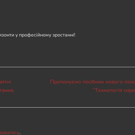
изонти у професійному зростанні!
Наступний
вітні
Пропонуємо посібник нового пок
запис:
тання,
“Технологія сир
зуватись
.