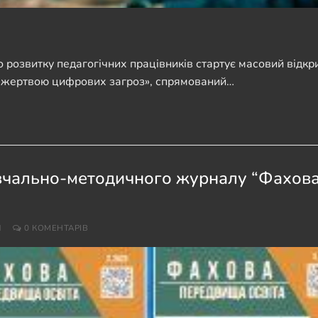
 розвитку педагогічних працівників стартує масовий відкр
ти жертвою цифрових загроз», спрямований…
авчально-методичного журналу “Фахов
И
0 КОМЕНТАРІВ