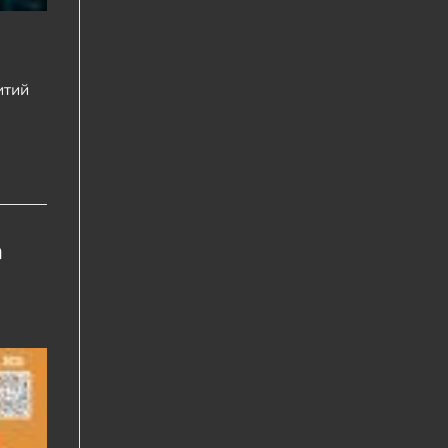
итий
а