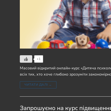
+1
Масовий відкритий онлайн-курс «Дитяча психолог
всіх тих, хто хоче глибоко зрозуміти закономір
ЧИТАТИ ДАЛІ →
Запрошуємо на курс підвищення 