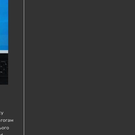
су
агогам
ього