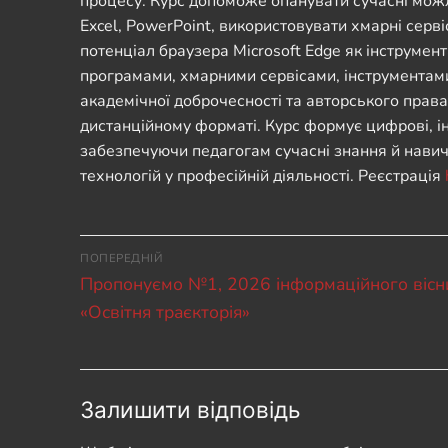
процесу. Курс допоможе опанувати сучасні можл
Excel, PowerPoint, використовувати хмарні сервіс
потенціал браузера Microsoft Edge як інструмента
програмами, хмарними сервісами, інструментами 
академічної доброчесності та авторського права
дистанційному форматі. Курс формує цифрові, інф
забезпечуючи педагогам сучасні знання й навичк
технологій у професійній діяльності. Реєстрація
Навігація
ПОПЕРЕДНІЙ
Попередній
записів
Пропонуємо №1, 2026 інформаційного вісн
запис:
«Освітня траєкторія»
Залишити відповідь