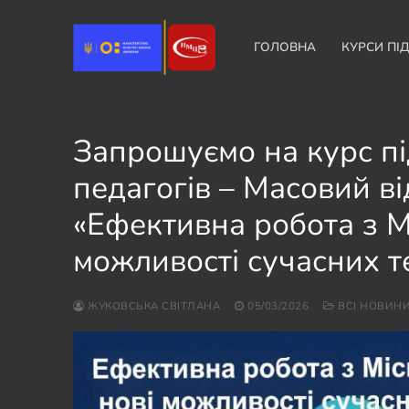
Перейти
до
ГОЛОВНА
КУРСИ ПІ
вмісту
Запрошуємо на курс пі
педагогів – Масовий в
«Ефективна робота з Mi
можливості сучасних те
ЖУКОВСЬКА СВІТЛАНА
05/03/2026
ВСІ НОВИН