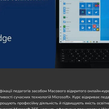
фікації педагогів засобом Масового відкритого онлайн‑кур
ливості сучасних технологій Microsoft». Курс відкриває пед
спрощують професійну діяльність й підвищують якість освітн