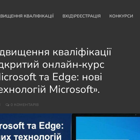
ДВИЩЕННЯ КВАЛІФІКАЦІЇ
ВХІД\РЕЄСТРАЦІЯ
КОНКУРСИ
двищення кваліфікації
ідкритий онлайн‑курс
crosoft та Edge: нові
хнологій Microsoft».
И
0 КОМЕНТАРІВ