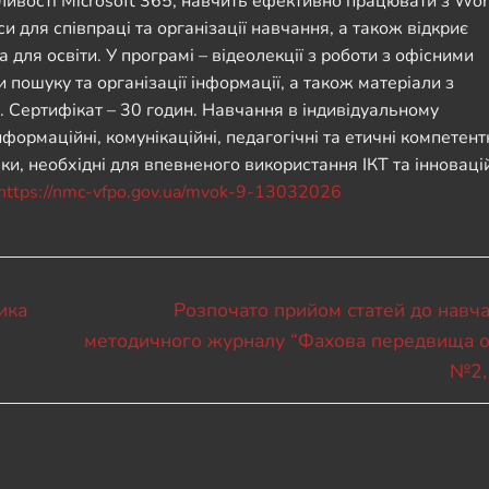
ивості Microsoft 365, навчить ефективно працювати з Wor
и для співпраці та організації навчання, а також відкриє
 для освіти. У програмі – відеолекції з роботи з офісними
пошуку та організації інформації, а також матеріали з
. Сертифікат – 30 годин. Навчання в індивідуальному
ормаційні, комунікаційні, педагогічні та етичні компетентн
и, необхідні для впевненого використання ІКТ та інноваці
https://nmc-vfpo.gov.ua/mvok-9-13032026
Наступний
ика
Розпочато прийом статей до навч
запис:
методичного журналу “Фахова передвища о
№2,