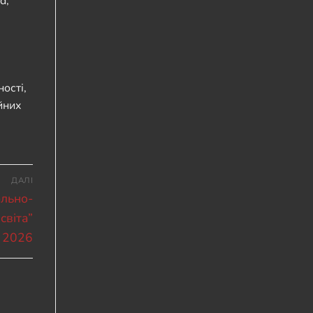
d,
ості,
йних
ДАЛІ
ально-
світа”
 2026