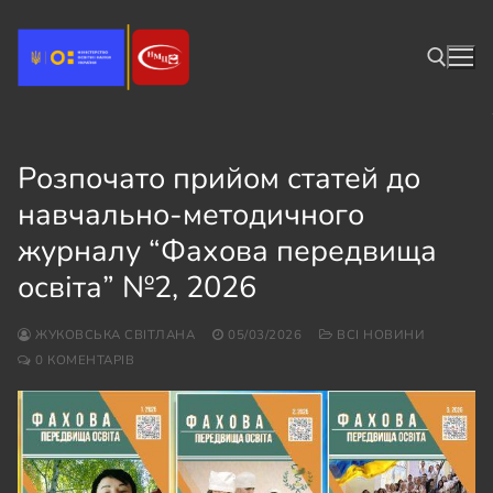
Перейти
до
вмісту
Пошук:
Розпочато прийом статей до
навчально-методичного
журналу “Фахова передвища
освіта” №2, 2026
ЖУКОВСЬКА СВІТЛАНА
05/03/2026
ВСІ НОВИНИ
0 КОМЕНТАРІВ