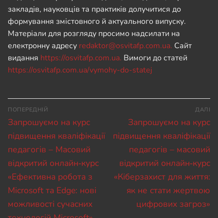
закладів, науковців та практиків долучитися до
формування змістовного й актуального випуску.
Матеріали для розгляду просимо надсилати на
електронну адресу
redaktor@osvitafp.com.ua
.
Сайт
видання
https://osvitafp.com.ua.
Вимоги до статей
https://osvitafp.com.ua/vymohy-do-statej
Навігація
ПОПЕРЕДНІЙ
ДАЛІ
записів
Попередній
Наступний
Запрошуємо на курс
Запрошуємо на курс
запис:
запис:
підвищення кваліфікації
підвищення кваліфікації
педагогів – Масовий
педагогів – масовий
відкритий онлайн‑курс
відкритий онлайн‑курс
«Ефективна робота з
«Кіберзахист для життя:
Microsoft та Edge: нові
як не стати жертвою
можливості сучасних
цифрових загроз»
технологій Microsoft».