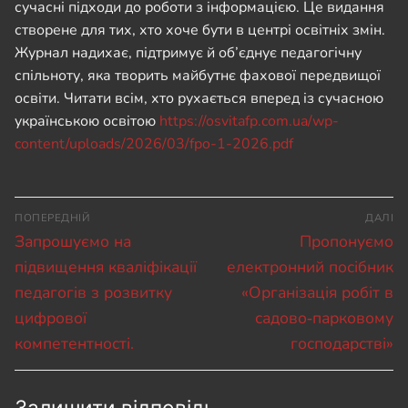
сучасні підходи до роботи з інформацією. Це видання
створене для тих, хто хоче бути в центрі освітніх змін.
Журнал надихає, підтримує й об’єднує педагогічну
спільноту, яка творить майбутнє фахової передвищої
освіти. Читати всім, хто рухається вперед із сучасною
українською освітою
https://osvitafp.com.ua/wp-
content/uploads/2026/03/fpo-1-2026.pdf
Навігація
ПОПЕРЕДНІЙ
ДАЛІ
записів
Попередній
Наступний
Запрошуємо на
Пропонуємо
запис:
запис:
підвищення кваліфікації
електронний посібник
педагогів з розвитку
«Організація робіт в
цифрової
садово‑парковому
компетентності.
господарстві»
Залишити відповідь