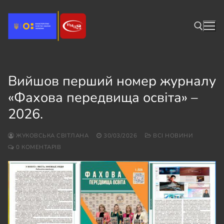
Перейти
до
вмісту
Пошук:
Вийшов перший номер журналу
«Фахова передвища освіта» –
2026.
ЖУКОВСЬКА СВІТЛАНА
30/03/2026
ВСІ НОВИНИ
0 КОМЕНТАРІВ