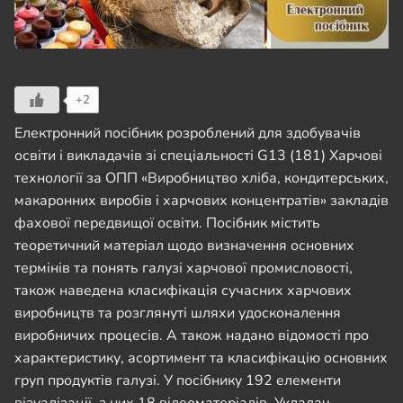
+2
Електронний посібник розроблений для здобувачів
освіти і викладачів зі спеціальності G13 (181) Харчові
технології за ОПП «Виробництво хліба, кондитерських,
макаронних виробів і харчових концентратів» закладів
фахової передвищої освіти. Посібник містить
теоретичний матеріал щодо визначення основних
термінів та понять галузі харчової промисловості,
також наведена класифікація сучасних харчових
виробництв та розглянуті шляхи удосконалення
виробничих процесів. А також надано відомості про
характеристику, асортимент та класифікацію основних
груп продуктів галузі. У посібнику 192 елементи
візуалізації, з них 18 відеоматеріалів. Укладач