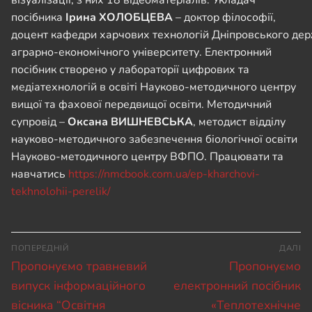
посібника
Ірина ХОЛОБЦЕВА
– доктор філософії,
доцент кафедри харчових технологій Дніпровського де
аграрно-економічного університету. Електронний
посібник створено у лабораторії цифрових та
медіатехнологій в освіті Науково-методичного центру
вищої та фахової передвищої освіти. Методичний
супровід –
Оксана ВИШНЕВСЬКА
, методист відділу
науково-методичного забезпечення біологічної освіти
Науково-методичного центру ВФПО. Працювати та
навчатись
https://nmcbook.com.ua/ep-kharchovi-
tekhnolohii-perelik/
Навігація
ПОПЕРЕДНІЙ
ДАЛІ
записів
Попередній
Наступний
Пропонуємо травневий
Пропонуємо
запис:
запис:
випуск інформаційного
електронний посібник
вісника “Освітня
«Теплотехнічне