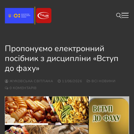
Перейти
до
вмісту
Пошук:
Пропонуємо електронний
посібник з дисципліни «Вступ
до фаху»
ЖУКОВСЬКА СВІТЛАНА
11/06/2026
ВСІ НОВИНИ
0 КОМЕНТАРІВ