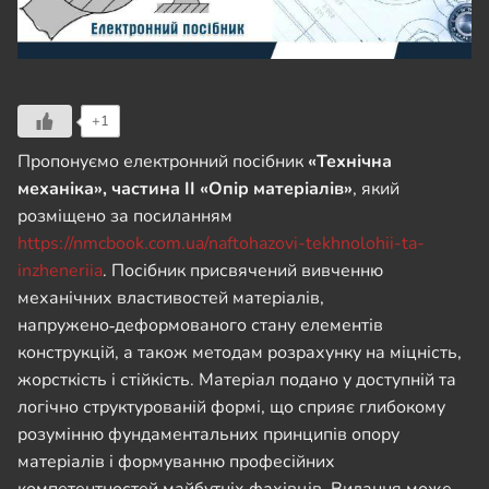
+1
Пропонуємо електронний посібник
«Технічна
механіка», частина ІІ «Опір матеріалів»
, який
розміщено за посиланням
https://nmcbook.com.ua/naftohazovi-tekhnolohii-ta-
inzheneriia
. Посібник присвячений вивченню
механічних властивостей матеріалів,
напружено‑деформованого стану елементів
конструкцій, а також методам розрахунку на міцність,
жорсткість і стійкість. Матеріал подано у доступній та
логічно структурованій формі, що сприяє глибокому
розумінню фундаментальних принципів опору
матеріалів і формуванню професійних
компетентностей майбутніх фахівців. Видання може