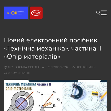
Перейти
до
вмісту
Пошук:
Новий електронний посібник
«Технічна механіка», частина ІІ
«Опір матеріалів»
ЖУКОВСЬКА СВІТЛАНА
12/06/2026
ВСІ НОВИНИ
0 КОМЕНТАРІВ