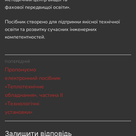
фахової передвищої освіти».
Посібник створено для підтримки якісної технічної
освіти та розвитку сучасних інженерних
компетентностей.
Навігація
ПОПЕРЕДНІЙ
записів
Попередній
Пропонуємо
запис:
електронний посібник
«Теплотехнічне
обладнання», частина ІІ
«Технологічні
установки»
Залишити відповідь