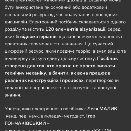
бути використане як основний або додатковий
навчальний ресурс під час опанування відповідних
дисциплін. Електронний посібник складається з одного
розділу та містить
120 елементів візуалізації
, серед
яких
5 відеоматеріалів
, що забезпечують наочність і
практичну спрямованість навчання. Це сучасний
цифровий ресурс, який поєднує теорію, візуалізацію та
інженерну логіку в єдину цілісну систему.
Посібник
створено для тих, хто прагне не просто вивчати
технічну механіку, а бачити, як вона працює в
реальних конструкціях і процесах
, перетворюючи
складні інженерні поняття на зрозумілі та доступні
знання.
Упорядники електронного посібника:
Леся МАЛИК –
канд. пед. наук, викладач-методист,
Ігор
ГОНЧАКІВСЬКИЙ
–
викладачі загальнотехнічних дисциплін КЗ ЛОР