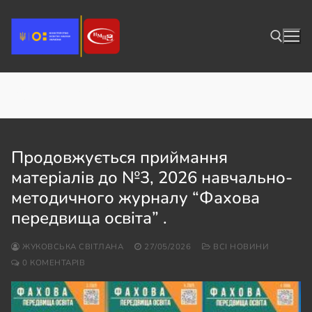
Перейти
до
вмісту
Категорія:
Журнал
Пошук:
Продовжується приймання
матеріалів до №3, 2026 навчально-
методичного журналу “Фахова
передвища освіта” .
ЖУКОВСЬКА СВІТЛАНА
27/05/2026
ВСІ НОВИНИ
0 КОМЕНТАРІВ